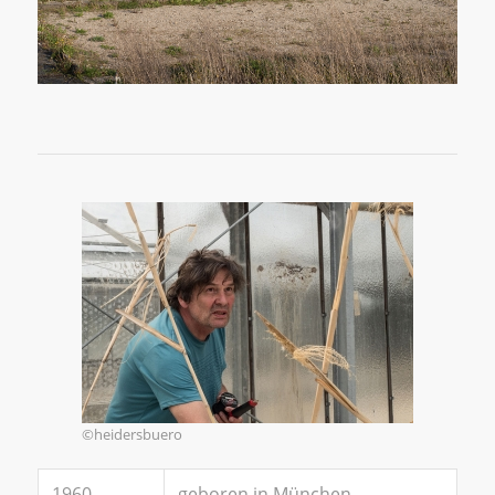
©heidersbuero
1960
geboren in München