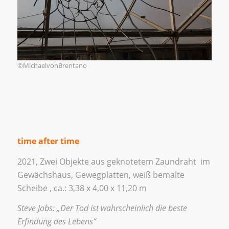
©MichaelvonBrentano
time after time
2021, Zwei Objekte aus geknotetem Zaundraht im
Gewächshaus, Gewegplatten, weiß bemalte
Scheibe , ca.: 3,38 x 4,00 x 11,20 m
Steve Jobs: „Der Tod ist wahrscheinlich die beste
Erfindung des Lebens“