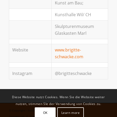
Kunst am Bau;
Kunsthalle Wil/ CH
Skulpturenmuseum
Glaskasten Marl
Website
www.brigitte-
schwacke.com
Instagram
@brigitteschwacke
Diese Website nutzt Cookies. Wenn Sie die Website weiter
nutzen, stimmen SIe der Verwendung von Cookies zu.
© Copyright - heiders buero
OK
Learn more
Impressum
Datenschutz