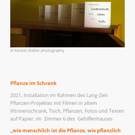
© Kerstin Stelter photography
Pflanze im Schrank
2021, Installation im Rahmen des Lang-Zeit-
Pflanzen-Projektes mit Filmen in altem
Vitrinenschrank, Tisch, Pflanzen, Fotos und Texten
auf Papier, im Zimmer 6 des Gehilfenhauses
„wie menschlich ist die Pflanze, wie pflanzlich