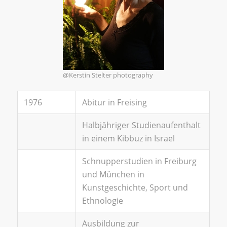
@Kerstin Stelter photography
1976
Abitur in Freising
Halbjähriger Studienaufenthalt
in einem Kibbuz in Israel
Schnupperstudien in Freiburg
und München in
Kunstgeschichte, Sport und
Ethnologie
Ausbildung zur