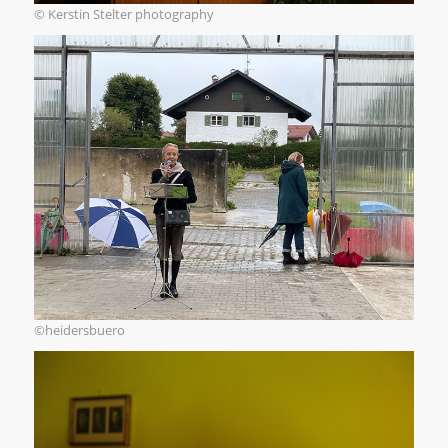
© Kerstin Stelter photography
©heidersbuero