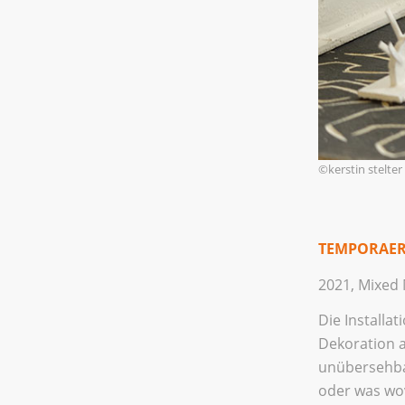
©kerstin stelte
TEMPORAE
2021, Mixed 
Die Installa
Dekoration a
unübersehba
oder was wo