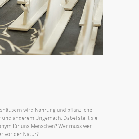
chshäusern wird Nahrung und pflanzliche
r und anderem Ungemach. Dabei stellt sie
ynonym für uns Menschen? Wer muss wen
r vor der Natur?