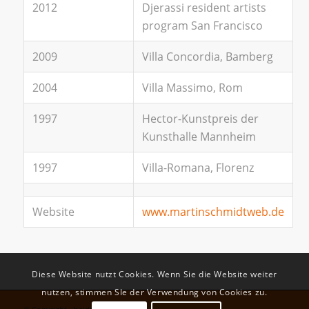
2012
Djerassi resident artists
program San Francisco
2009
Villa Concordia, Bamberg
2004
Villa Massimo, Rom
1997
Hector-Kunstpreis der
Kunsthalle Mannheim
1997
Villa-Romana, Florenz
Website
www.martinschmidtweb.de
Diese Website nutzt Cookies. Wenn Sie die Website weiter
nutzen, stimmen SIe der Verwendung von Cookies zu.