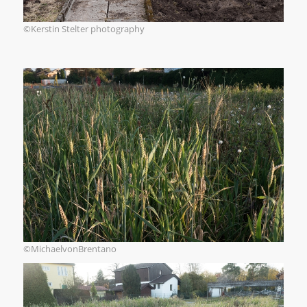
©Kerstin Stelter photography
©MichaelvonBrentano