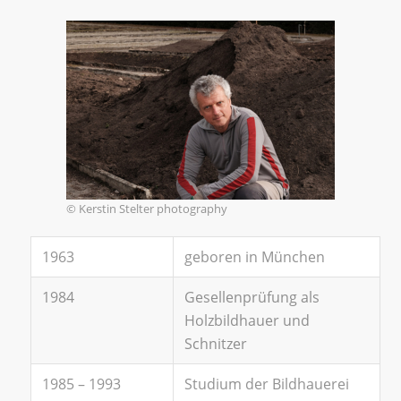
© Kerstin Stelter photography
1963
geboren in München
1984
Gesellenprüfung als
Holzbildhauer und
Schnitzer
1985 – 1993
Studium der Bildhauerei